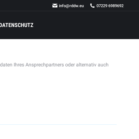
info@rddw.eu
07229 6989692
DATENSCHUTZ
tdaten Ihres Ansprechpartners oder alternativ auch