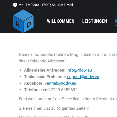
Mo - Fr: 09:00 - 17:00 ; Sa - So: E-Mail
WILLKOMMEN
LEISTUNGEN
Generell haben Sie mehrere Möglichkeiten mit uns in 
direkt folgende Adressen:
Allgemeine Anfragen:
info@rddw.eu
Technische Probleme:
support@rddw.eu
Angebote:
vertrieb@rddw.eu
Telefonisch:
07229 6989692
Egal was Ihnen auf der Seele liegt, zögern Sie nicht
Sie erreichen uns zu folgenden Zeiten: