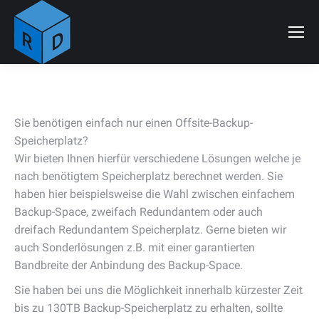
Sie benötigen einfach nur einen Offsite-Backup-
Speicherplatz?
Wir bieten Ihnen hierfür verschiedene Lösungen welche je
nach benötigtem Speicherplatz berechnet werden. Sie
haben hier beispielsweise die Wahl zwischen einfachem
Backup-Space, zweifach Redundantem oder auch
dreifach Redundantem Speicherplatz. Gerne bieten wir
auch Sonderlösungen z.B. mit einer garantierten
Bandbreite der Anbindung des Backup-Space.
Sie haben bei uns die Möglichkeit innerhalb kürzester Zeit
bis zu 130TB Backup-Speicherplatz zu erhalten, sollte